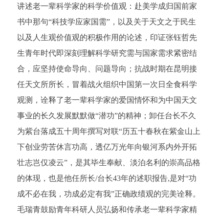
讲述老一辈科学家的科学价值观：赴美学成归国前家
书中那句“科技学应家国需”，以及关于天文之于民生
以及人生观价值观的积极作用的论述，印证张钰哲先
生青年时代即深刻理解科学研究需与国家需求紧密结
合，应坚持使命导向、问题导向；抗战时期在昆明接
任天文所所长，冒着战火组织中国第一次日全食科学
观测，诠释了老一辈科学家的爱国情怀和为中国天文
事业的长久发展默默做“潜功”的精神；卸任台长不久
为紫台落成五十周年撰写对联“历五十春秋在紫金山上
下创业劳苦休言功高，透亿万光年向银河系内外开拓
壮志岂仅凌云”，是其毕生奉献、淡泊名利的崇高品格
的体现，也是他任所长/台长43年的述职报告,是对“功
成不必在我，功成必定有我”正确政绩观的完美诠释。
毛瑞青鼓励青年科研人员弘扬和传承老一辈科学家精