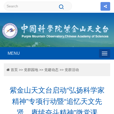
MENU
Togg
首页
>>
党群园地
>>
党建动态
>>
党群活动
navig
紫金山天文台启动“弘扬科学家
精神”专项行动暨“追忆天文先
贤，赓续奋斗精神”微党课