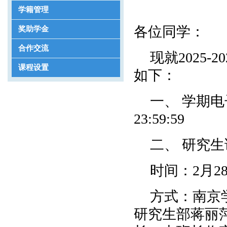
学籍管理
各位同学：
奖助学金
合作交流
现就2025
课程设置
如下：
一、 学期电子
23:59:59
二、 研究
时间：2月2
方式：南京学
研究生部蒋丽