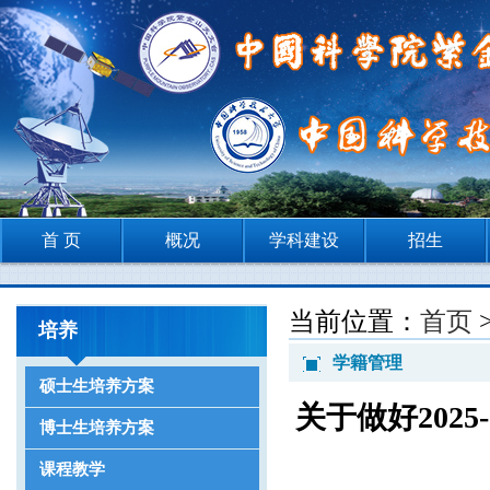
首 页
概况
学科建设
招生
当前位置：
首页
培养
学籍管理
硕士生培养方案
关于做好202
博士生培养方案
课程教学