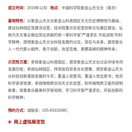
成立时间：
2019年12月
地点：
中国科学院紫金山天文台（南京）
基地特色：
以紫金山天文台紫金山科普园区天文历史博物馆为基础，
建设仙林园区党建活动室，结合院重点实验室创新文化展区建设，弘
扬为天文事业做出突出贡献的老一辈科学家“严谨求实 开拓进取”的科
学精神，感悟紫金山天文台科技发展的过去、现在与未来，展现紫台
人一代代薪火相传、勇于创新、攻坚克难、勇攀高峰的精神传承；
示范性方案：
参观紫金山科普园区，感受紫金山天文台过去90余年的
发展历程；参观仙林园区，拜谒张钰哲老台长塑像，感受紫金山天文
台科技创新蓬勃发展的今天；重温入党誓词；重温入党志愿书；党员
科学家讲党课；参观暗物质空间天文实验室，聆听暗物质卫星的研制
故事；观看紫台最美科学家视频，学习科学家严谨求实，开拓创新的
科学精神；
预约方式：
请联系：025-83332090；
网上虚拟展览馆