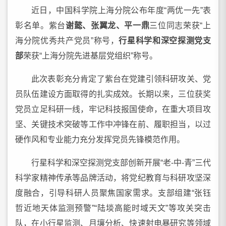
近日，中国科学院上海分院公布年度“两优一先”表
彰名单。紫台
谢懿、张翼龙、平一鼎
三位同志荣获“上
海分院优秀共产党员”称号，
行星科学和深空探测党支
部
荣获“上海分院先进基层党组织”称号。
此次表彰充分肯定了紫台在党建引领科研攻关、党
员队伍建设方面取得的扎实成效。长期以来，三位获奖
党员立足科研一线，牢记科技报国使命，在重大项目攻
坚、关键技术突破等工作中冲锋在前、履职担当，以过
硬作风和专业能力充分发挥党员先锋模范作用。
行星科学和深空探测党支部创新开展“老-中-青”三代
科学家精神传承等品牌活动，将党纪教育与科研攻坚深
度融合，引导科研人员聚焦国家需求。支部组建“张钰
哲近地天体监测预警”“陆埮高能时域天文”等攻关突击
队，在小行星监测、月壤分析、快速射电暴研究等领域