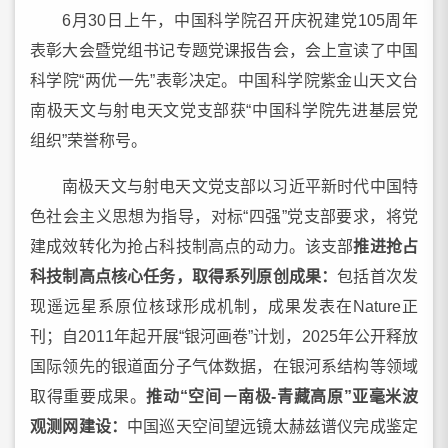
6月30日上午，中国科学院召开庆祝建党105周年
表彰大会暨党组书记专题党课报告会，会上宣读了中国
科学院“两优一先”表彰决定。中国科学院紫金山天文台
南极天文与射电天文党支部获“中国科学院先进基层党
组织”荣誉称号。
南极天文与射电天文党支部以习近平新时代中国特
色社会主义思想为指导，对标“四强”党支部要求，将党
建成效转化为抢占科技制高点的动力。该支部
推进抢占
科技制高点核心任务，取得系列原创成果：
包括首次发
现遥远星系原位核球形成机制，成果发表在Nature正
刊；自2011年起开展“银河画卷”计划，2025年公开释放
国际领先的银道面分子气体数据，在银河系结构等领域
取得重要成果。
推动“空间－南极-青藏高原”亚毫米波
观测网建设：
中国巡天空间望远镜太赫兹谱仪完成鉴定