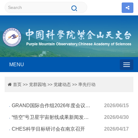
MENU
Togg
首页
>>
党群园地
>>
党建动态
>>
率先行动
navig
GRAND国际合作组2026年度会议在敦煌圆满举办 紫金山天文台牵头推进国际高能天体物理前沿研究
2026/06/15
“悟空”号卫星宇宙射线成果新闻发布会在紫金山天文台举行
2026/04/30
CHES科学目标研讨会在南京召开
2026/04/17