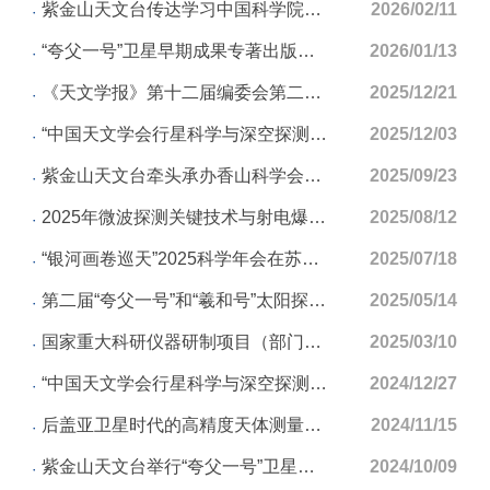
紫金山天文台传达学习中国科学院2026年度工作会议精神
2026/02/11
“夸父一号”卫星早期成果专著出版发行
2026/01/13
《天文学报》第十二届编委会第二次会议召开
2025/12/21
“中国天文学会行星科学与深空探测前沿研讨会暨2025年学术年会”在铜仁召开
2025/12/03
紫金山天文台牵头承办香山科学会议第795次学术讨论会
2025/09/23
2025年微波探测关键技术与射电爆发学术研讨会在浙江丽水召开
2025/08/12
“银河画卷巡天”2025科学年会在苏州召开
2025/07/18
第二届“夸父一号”和“羲和号”太阳探测卫星联合科学大会在苏州召开
2025/05/14
国家重大科研仪器研制项目（部门推荐）“宇宙再电离层析成像谱仪”项目启动会顺利召开
2025/03/10
“中国天文学会行星科学与深空探测前沿研讨会暨2024年学术年会”在厦门召开
2024/12/27
后盖亚卫星时代的高精度天体测量国际研讨会在南京成功召开
2024/11/15
紫金山天文台举行“夸父一号”卫星在轨运行二周年暨卫星数据利用学术研讨会
2024/10/09