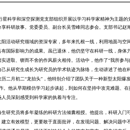
0日，行星科学和深空探测党支部组织开展以学习科学家精神为主题
分享科研故事。
党委委员、副台长吴雪峰同志参会。支部书记赵
太阳活动研究领域的资深专家，多年来扎根一线，利用地面与空
具有国际影响力的成果。虽已退休，他仍坚守在科研一线，身体
踏实进取、锲而不舍的作风薪火相传。活动中，他
作了“我所参与
自己从研究生成长为研究员的学术轨迹为脉络，生动讲述了他在
历二月初二“龙抬头”，他特别介绍了团队关于一种新型太阳爆发
工作。他从早期模仿学习起步谈起，到如何在坚持中攻克难题、在
场人员深刻感受到科学家的执着与专注。
海生研究员将多年凝练的科研方法倾囊相授。他提出，科研入门
、建立有效模型，更要敢于直面批评，在发现问题、解决问题中