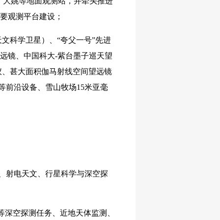
、大姚等地面观测站，并牵头推进
重要观测平台建设；
天文科学卫星）、“夸父一号”先进
望远镜、中国科大-紫台墨子巡天望
仪、甚大面积伽马射线空间望远镜
镜等前沿设备、雪山牧场15米亚毫
：
、射电天文、行星科学与深空探
”等深空探测任务、近地天体监测、