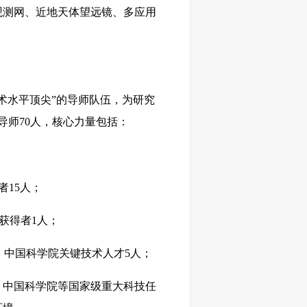
观测网、近地天体望远镜、多应用
术水平顶尖”的导师队伍，为研究
导师70人，核心力量包括：
者15人；
获得者1人；
）、中国科学院关键技术人才5人；
、中国科学院等国家级重大科技任