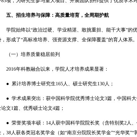
务85项，为研究生参与重大项目、开展团队协作提供了优质学术
五、招生培养与保障：高质量培育，全周期护航
学院始终以“政治过硬、学业精湛、敢挑重担、能干大事”的
势，形成了“高标准培养、强资源支撑、全保障覆盖”的育人体系
（一）培养质量稳居前列
2016年科教融合以来，学院人才培养成果显著：
● 累计培养博士研究生165人、硕士研究生130人；
● 学术成果突出：获中国科学院优秀博士论文3篇，中国科
士论文1篇、优秀硕士论文4篇；
● 荣誉奖项丰硕：14人获中国科学院院长奖（含特别奖2人、
金，38人获各类冠名奖学金（如“南京分院院长奖学金”“光华奖”“