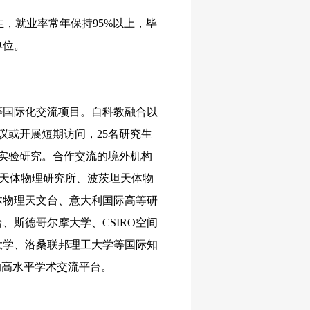
生，就业率常年保持95%以上，毕
单位。
等国际化交流项目。自科教融合以
议或开展短期访问，25名研究生
实验研究。合作交流的境外机构
克天体物理研究所、波茨坦天体物
体物理天文台、意大利国际高等研
斯德哥尔摩大学、CSIRO空间
大学、洛桑联邦理工大学等国际知
的高水平学术交流平台。