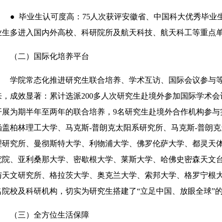
● 毕业生认可度高：75人次获评安徽省、中国科大优秀毕业
业生多进入国内外高校、科研院所及航天科技、航天科工等重点
（二）国际化培养平台
学院常态化推进研究生联合培养、学术互访、国际会议参与
来，成效显著：累计选派200多人次研究生赴境外参加国际学术会
开展为期半年至两年的联合培养，9名研究生赴境外合作机构参与
涵盖柏林理工大学、马克斯-普朗克太阳系研究所、马克斯-普朗
理研究所、曼彻斯特大学、利物浦大学、佛罗伦萨大学、都灵天
究院、亚利桑那大学、密歇根大学、莱斯大学、哈佛史密森天文台、
与天文研究所、格拉茨大学、奥克兰大学、索邦大学、格罗宁根
名院校及科研机构，切实为研究生搭建了“立足中国、放眼全球”
（三）全方位生活保障