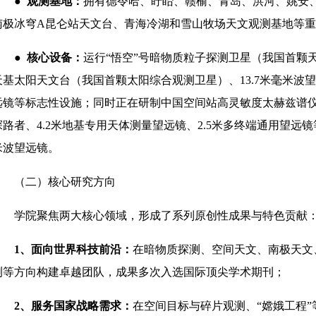
●
观测基地：
拥有德令哈、盱眙、赣榆、青岛、洪河、姚安
南极冰穹A昆仑站天文台、青海冷湖和雪山牧场天文观测基地等
●
核心设备：
运行“悟空”号暗物质粒子探测卫星（我国首颗
天基太阳天文台（我国首颗太阳综合观测卫星）、13.7米毫米波
远镜等标志性设施；同时正在研制中国空间站高灵敏度太赫兹谱
探路者、4.2米地基专用天体测量望远镜、2.5米多终端通用望远
米波望远镜。
（二）核心研究方向
学院聚焦两大核心领域，形成了系列原创性成果与特色贡献
1
、面向世界科技前沿：
在暗物质探测、空间天文、南极天文
测等方向构建卓越团队，成果多次入选国际顶尖学术期刊；
2
、服务国家战略需求：
在空间目标与碎片观测、“嫦娥工程