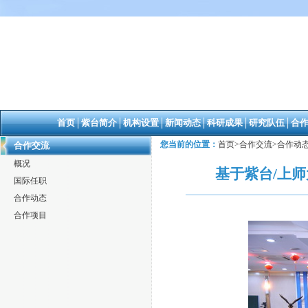
首页
│
紫台简介
│
机构设置
│
新闻动态
│
科研成果
│
研究队伍
│
合
您当前的位置：
首页
>
合作交流
>
合作动
合作交流
概况
基于紫台/上
国际任职
合作动态
合作项目