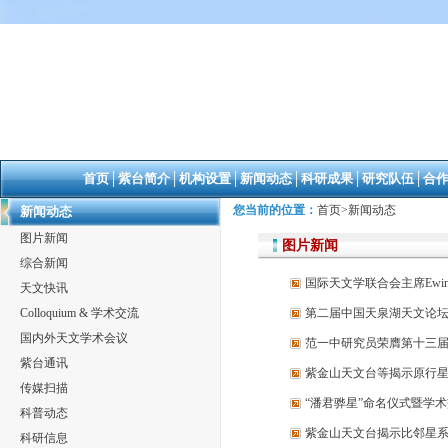
首页
│
紫台简介
│
机构设置
│
新闻动态
│
科研成果
│
研究队伍
│
合
您当前的位置：
首页
>
新闻动态
新闻动态
图片新闻
图片新闻
综合新闻
国际天文学联合会主席Ewine F
天文快讯
Colloquium & 学术交流
第二届中国天泉湖天文论坛
国内外天文学术会议
范一中研究员荣膺第十三届
紫台通讯
紫金山天文台等揭示原行
传媒扫描
“潘君骅星”命名仪式暨学
科普动态
紫金山天文台揭示比邻星
科研信息