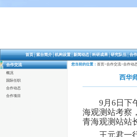
首页
│
紫台简介
│
机构设置
│
新闻动态
│
科研成果
│
研究队伍
│
合
您当前的位置：
首页
>
合作交流
>
合作动
合作交流
概况
西华
国际任职
合作动态
合作项目
9
月
6
日下
海观测站考察
青海观测站站
王元君一