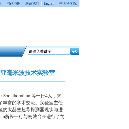
│
│
│
│
台
网站地图
联系我们
English
中国科学院
与亚毫米波技术实验室
Soonthornthum等一行4人，来
了丰富的学术交流。实验室主任
镜的太赫兹超导探测器现状与进
rnthum所长一行与杨戟台长进行了简