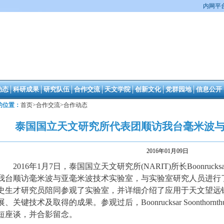
内网平
动态
│
科研成果
│
研究队伍
│
合作交流
│
天文学院
│
创新文化
│
党群园地
│
信息公开
的位置：
首页
>
合作交流
>
合作动态
泰国国立天文研究所代表团顺访我台毫米波
2016年01月09日
2016年1月7日，泰国国立天文研究所(NARIT)所长Boonrucksar 
我台顺访毫米波与亚毫米波技术实验室，与实验室研究人员进行
史生才研究员陪同参观了实验室，并详细介绍了应用于天文望远
展、关键技术及取得的成果。参观过后，Boonrucksar Soontho
短座谈，并合影留念。