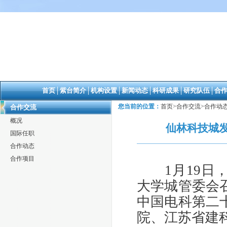
首页
│
紫台简介
│
机构设置
│
新闻动态
│
科研成果
│
研究队伍
│
合
您当前的位置：
首页
>
合作交流
>
合作动
合作交流
概况
仙林科技城
国际任职
合作动态
合作项目
1月19日，
大学城管委会
中国电科第二
院、江苏省建