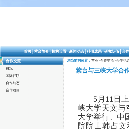
首页
│
紫台简介
│
机构设置
│
新闻动态
│
科研成果
│
研究队伍
│
合
您当前的位置：
首页
>
合作交流
>
合作动
合作交流
概况
紫台与三峡大学合作
国际任职
合作动态
合作项目
5月11日上
峡大学天文与
大学举行。中
院院士韩占文