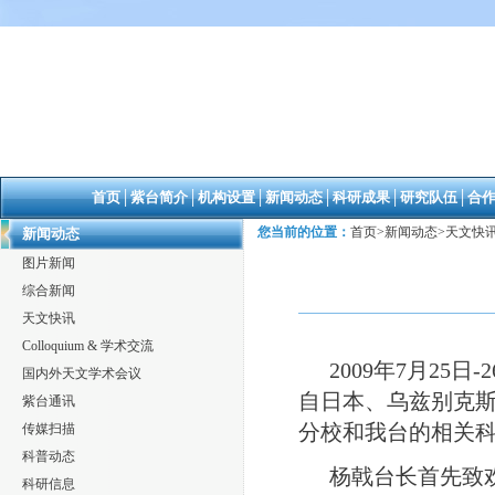
首页
│
紫台简介
│
机构设置
│
新闻动态
│
科研成果
│
研究队伍
│
合
您当前的位置：
首页
>
新闻动态
>
天文快
新闻动态
图片新闻
综合新闻
天文快讯
Colloquium & 学术交流
2009
年
7
月
25日-2
国内外天文学术会议
自日本、乌兹别克
紫台通讯
分校和我台的相关
传媒扫描
科普动态
杨戟台长首先致
科研信息