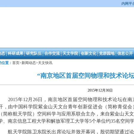
内网平
动态
│
科研成果
│
研究队伍
│
合作交流
│
天文学院
│
创新文化
│
党群园地
│
信息公开
的位置：
首页
>
新闻动态
>
天文快讯
“南京地区首届空间物理和技术论坛
2015年12月30日
2015年12月26日，南京地区首届空间物理和技术论坛在
开，由中国科学院紫金山天文台青年创新促进会（简称青促会
（简称航天学院）空间科学与应用系联合主办，来自紫金山天文
学、南京信息工程大学和解放军理工大学等5个单位约35名空间
航天学院陈卫东院长出席论坛并致开幕词，殷切期望通过论