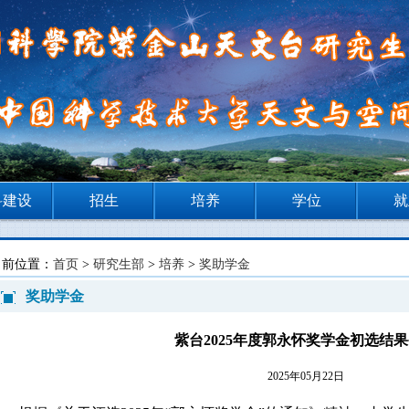
科建设
招生
培养
学位
就
当前位置：
首页
>
研究生部
>
培养
>
奖助学金
奖助学金
紫台2025年度郭永怀奖学金初选结
2025年05月22日