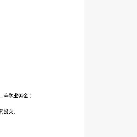
二等学业奖金；
复提交。