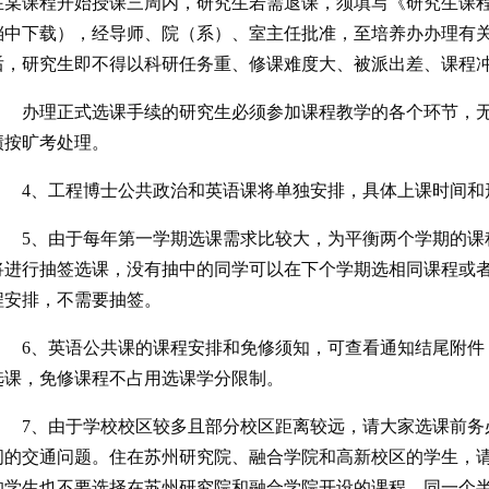
在某课程开始授课三周内，研究生若需退课，须填写《研究生课
档中下载），经导师、院（系）、室主任批准，至培养办办理有
后，研究生即不得以科研任务重、修课难度大、被派出差、课程
办理正式选课手续的研究生必须参加课程教学的各个环节，
绩按旷考处理。
4、工程博士公共政治和英语课将单独安排，具体上课时间和
5、由于每年第一学期选课需求比较大，为平衡两个学期的课
将进行抽签选课，没有抽中的同学可以在下个学期选相同课程或
程安排，不需要抽签。
6、英语公共课的课程安排和免修须知，可查看通知结尾附件
选课，免修课程不占用选课学分限制。
7、由于学校校区较多且部分校区距离较远，请大家选课前务
间的交通问题。住在苏州研究院、融合学院和高新校区的学生，
的学生也不要选择在苏州研究院和融合学院开设的课程。同一个