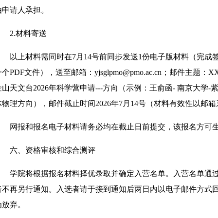
由申请人承担。
2.材料寄送
以上材料需同时在7月14号前同步发送1份电子版材料（完成
个PDF文件），送至邮箱：yjsglpmo@pmo.ac.cn；邮件主题：X
金山天文台2026年科学营申请---方向（示例：王俞函- 南京大学-
体物理方向），邮件截止时间2026年7月14号（材料有效性以邮
网报和报名电子材料请务必均在截止日前提交，该报名方可
六、资格审核和综合测评
学院将根据报名材料择优录取并确定入营名单。入营名单通
者不再另行通知。入选者请于接到通知后两日内以电子邮件方式
为放弃。