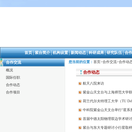
首页
│
紫台简介
│
机构设置
│
新闻动态
│
科研成果
│
研究队伍
│
合
您当前的位置：
首页
>
合作交流
>
合作动
合作交流
概况
合作动态
国际任职
航天八院来访
合作动态
合作项目
紫金山天文台与上海师范大学
荷兰代尔夫特理工大学（TU D
中科院紫金山天文台举行“星系
首届中德太阳物理双边学术研
紫台与东大专题研讨小行星取