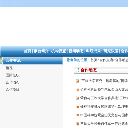
首页
│
紫台简介
│
机构设置
│
新闻动态
│
科研成果
│
研究队伍
│
合
您当前的位置：
首页
>
合作交流
>
合作动
合作交流
概况
合作动态
国际任职
“三峡大学研究生培养基地”揭
合作动态
合作项目
长春光机所领导来紫金山天文
紫台与三峡大学合作共建“三峡
仙林科技城发展联盟第七次理
中国科学院紫金山天文台与国
三峡大学校长何伟军一行赴紫