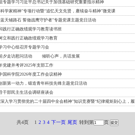
组专题学习习近平总书记关于加强基础研究重要指示精神
扬科学家精神”专项行动暨“追忆天文先贤，赓续奋斗精神”微党课
当蓝天铺路石 誓做战鹰守护者”专题党课主题党日活动
和践行正确政绩观学习教育读书班
树立和践行正确政绩观学习教育
学习中心组召开专题学习会
节前夕走访慰问活动 倾听心声，共话发展
年党建并考评2025年支部工作
国科学院2026年度工作会议精神
创新第一动力，锻造青年科技先锋主题党日活动
导干部民主生活会调研座谈会
深入学习贯彻党的二十届四中全会精神”知识竞赛暨“纪律规矩刻心上，履职
共4页
1
2
3
4
下一页
尾页
转到第
页