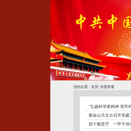
您的位置：
首页
>
党委部署
“弘扬科学家精神 筑
紫金山天文台召开党
四十载坚守 一甲子