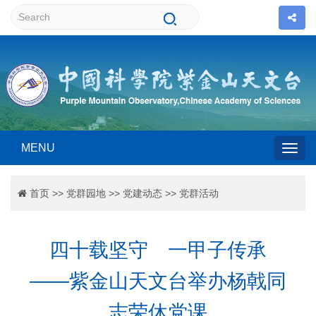
MENU
Togg
首页
>>
党群园地
>>
党建动态
>>
党群活动
navig
四十载坚守 一甲子传承
——紫金山天文台举办杨戟同
志荣休党课