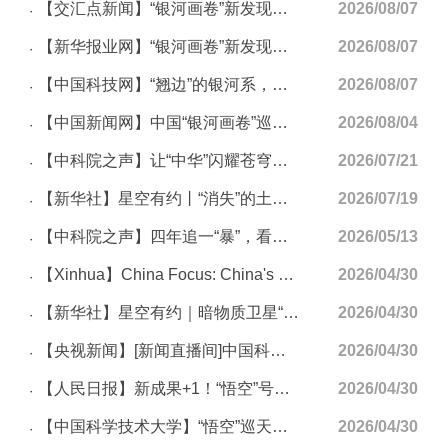
【交汇点新闻】“银河画卷”新发现！银河系外盘藏大面积“波纹褶皱”
2026/08/07
【新华报业网】“银河画卷”新发现！银河系外盘藏大面积“波纹褶皱”
2026/08/07
【中国科技网】“翘边”的银河系，居然还“起皱”？
2026/08/07
【中国新闻网】中国“银河画卷”巡天证实星际分子云是超高能宇宙射线诞生的关键载体
2026/08/04
【中科院之声】让“中华”闪耀苍穹丨科技史
2026/07/21
【新华社】星空有约丨“消失”的土星环“重现江湖”了
2026/07/19
【中科院之声】四年追一“暴”，看中国天眼怎么打“团战” | 基础研究零距离
2026/05/13
【Xinhua】China Focus: China's scientific satellite sheds new light on cosmic rays
2026/04/30
【新华社】星空有约｜暗物质卫星“悟空”发布最新成果 地球附近存在“超级加速器”
2026/04/30
【央视新闻】[新闻直播间]中国科学院科研新成果发布 “悟空”号揭示宇宙射线加速关键机制
2026/04/30
【人民日报】新成果+1！“悟空”号揭示宇宙射线加速关键机制
2026/04/30
【中国科学技术大学】“悟空”巡天，发现宇宙射线加速能量极限的电荷依赖规律
2026/04/30