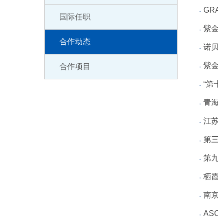
GR
国际任职
紫
合作动态
诺贝
紫
合作项目
“第
青
江
第
第
栖
南
AS