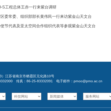
O-S工程总体王赤一行来紫台调研
霞区委常委、组织部部长黄伟民一行来访紫金山天文台
华使节代表及亚太空间合作组织代表等参观紫金山天文台
023）江苏省南京市栖霞区元化路10号
3332000 传真：86-25-83332091 电子邮件：pmoo@pmo.ac.cn