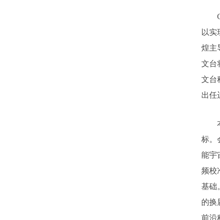
以实
煌主
文台
文台
出任
标。
能宇
频校
基础
的换
前沿