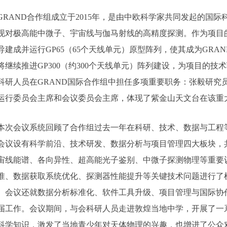
GRAND合作组成立于2015年，是由中欧科学家共同发起的国
现对极高能中微子、宇宙线与伽马射线的高精度探测。作为项目
导建成并运行GP65（65个天线单元）原型阵列，使其成为GR
将继续推进GP300（约300个天线单元）阵列建设，为项目的
科研人员在GRAND国际合作组中担任多项重要职务：张毅研究
运行委员会主席和会议委员会主席，体现了紫金山天文台在该重
本次会议系统回顾了合作组过去一年在科研、技术、数据与工程
会议设有科学前沿、技术研发、数据分析与项目管理四大板块，
宙线能谱、各向异性、超高能光子鉴别、中微子探测物理等重要
准、数据获取系统优化、探测器性能提升等关键技术问题进行了
。会议还就数据分析标准化、软件工具升级、项目管理与国际协
届工作。会议期间，与会科研人员走进敦煌当地中学，开展了一
科学知识，激发了当地青少年对天体物理的兴趣，也增进了公众