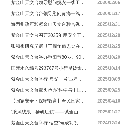
紫金山天文台领导慰问姚安一线工作人员
2026/02/06
紫金山天文台台领导慰问青海一线工作人员
2026/01/17
海西州政府和紫金山天文台联合视频慰问雪山牧场观测队员
2025/12/31
紫金山天文台召开2025年度安全工作会议
2025/12/29
张和祺研究员逝世三周年追思会在紫金山天文台举行
2025/12/25
紫金山天文台举办重阳节80岁、90岁集体生日会
2025/10/29
国际永久编号293787号小行星被命名为“木村博星”
2025/10/14
紫金山天文台举行“夸父一号”卫星发射三周年报告会
2025/10/09
紫金山天文台牵头承办“科学与中国”青海行——“千名院士·千场科普”行动
2025/09/25
【国家安全・保密教育】全民国家安全教育 走深走实十周年
2025/04/10
“乘风破浪，扬帆远航”——紫金山天文台举办2024年度表彰会暨2025年新春联欢会
2025/01/27
紫金山天文台举行“悟空”号成功发射九周年主题党日活动
2024/12/24