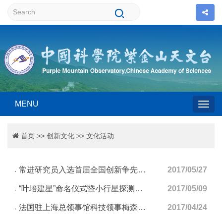
MENU
Togg
首页
>>
创新文化
>>
文化活动
navig
常进研究员入选首届全国创新争先奖状表彰
2017/05/27
“叶培建星”命名仪式暨小行星探测学术报告会在中国空间技术研究院举行
2017/05/09
法国驻上海总领事馆科技领事梅森先生访问紫金山天文台
2017/04/24