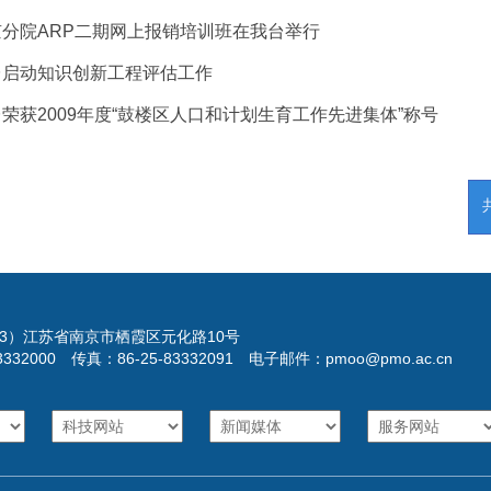
京分院ARP二期网上报销培训班在我台举行
台启动知识创新工程评估工作
荣获2009年度“鼓楼区人口和计划生育工作先进集体”称号
023）江苏省南京市栖霞区元化路10号
3332000 传真：86-25-83332091 电子邮件：pmoo@pmo.ac.cn