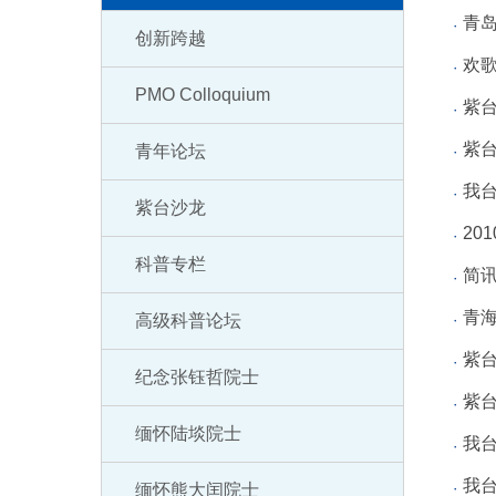
青
创新跨越
欢歌
PMO Colloquium
紫
紫台
青年论坛
我台
紫台沙龙
20
科普专栏
简
青
高级科普论坛
紫
纪念张钰哲院士
紫台
缅怀陆埮院士
我台
我台
缅怀熊大闰院士