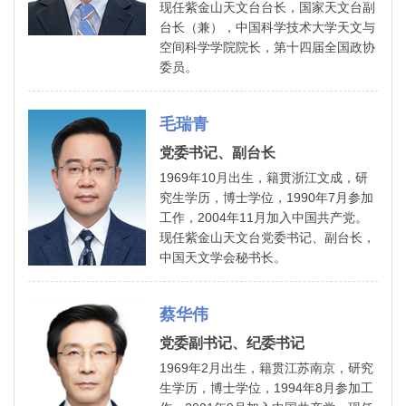
现任紫金山天文台台长，国家天文台副
台长（兼），中国科学技术大学天文与
空间科学学院院长，第十四届全国政协
委员。
毛瑞青
党委书记、副台长
1969年10月出生，籍贯浙江文成，研
究生学历，博士学位，1990年7月参加
工作，2004年11月加入中国共产党。
现任紫金山天文台党委书记、副台长，
中国天文学会秘书长。
蔡华伟
党委副书记、纪委书记
1969年2月出生，籍贯江苏南京，研究
生学历，博士学位，1994年8月参加工