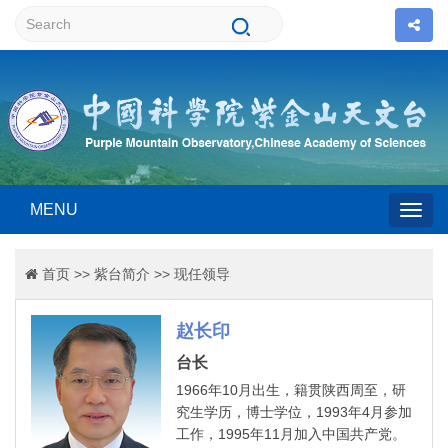
MENU
Togg
首页
>>
紫台简介
>>
现任领导
navig
赵长印
台长
1966年10月出生，籍贯陕西周至，研
究生学历，博士学位，1993年4月参加
工作，1995年11月加入中国共产党。