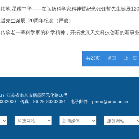
纬地 星耀中华——在弘扬科学家精神暨纪念张钰哲先生诞辰120
哲先生诞辰120周年纪念（严俊）
习传承老一辈科学家的科学精神，开拓发展天文科技创新的新事业
共23页
首页
上一页
023）江苏省南京市栖霞区元化路10号
3332000 传真：86-25-83332091 电子邮件：pmoo@pmo.ac.cn