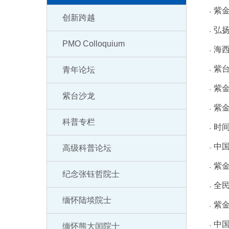
紫
创新跨越
弘
PMO Colloquium
海
紫台
青年论坛
紫金
紫台沙龙
紫金
科普专栏
时间
中
高级科普论坛
紫
纪念张钰哲院士
全
缅怀陆埮院士
紫金
中
缅怀熊大闰院士