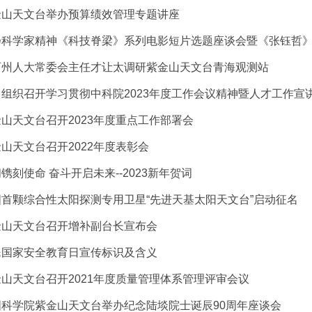
金山天文台举办预算绩效管理专题讲座
扬科学家精神《科技脊梁》系列电影短片选题座谈会暨《张钰哲
西州人大常委会主任才让太调研紫金山天文台青海观测站
组织召开学习贯彻中科院2023年度工作会议精神暨人才工作宣
山天文台召开2023年度重点工作部署会
山天文台召开2022年度表彰会
镌刻使命 奋斗开启未来--2023新年贺词
国首颗综合性太阳探测专用卫星“先进天基太阳天文台”启动征名
金山天文台召开增补副台长宣布会
民国家安全教育日宣传标识及含义
山天文台召开2021年度质量管理体系管理评审会议
国科学院紫金山天文台举办纪念陆埮院士诞辰90周年座谈会