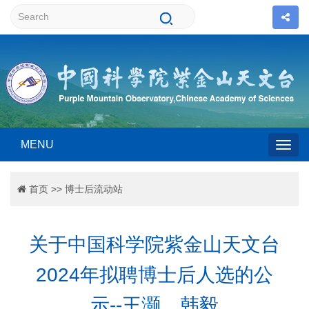
MENU
Togg
首页
>>
博士后流动站
navig
关于中国科学院紫金山天文台
2024年拟聘博士后人选的公
示--王灏、韩毅