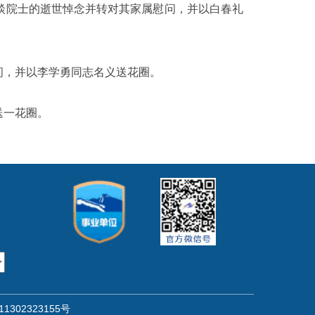
埮院士的逝世悼念并转对其家属慰问，并以白春礼
问，并以李学勇同志名义送花圈。
送一花圈。
302323155号