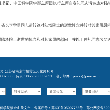
书记、中国科学院学部主席团执行主席白春礼同志请转达对陆
省长李学勇同志请转达对陆埮院士的逝世悼念并转对其家属慰
对陆埮院士逝世的悼念和对其家属的慰问，并以丁仲礼同志名义
023）江苏省南京市栖霞区元化路10号
3332000 传真：86-25-83332091 电子邮件：pmoo@pmo.ac.cn
科学院紫金山天文台 备案序号：
苏ICP备05007736号
苏公网安备32011