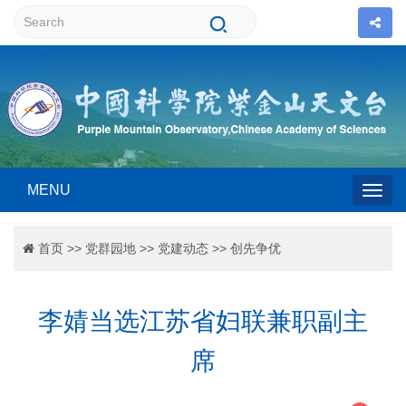
MENU
Togg
首页
>>
党群园地
>>
党建动态
>>
创先争优
navig
李婧当选江苏省妇联兼职副主
席