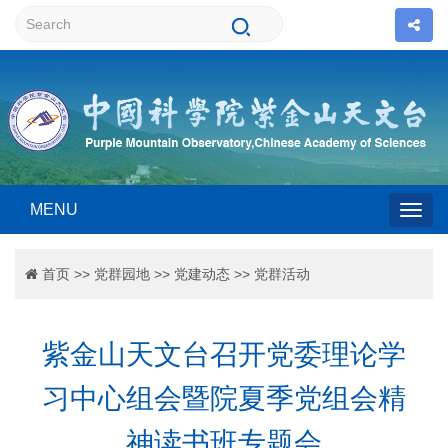
MENU
Togg
首页
>>
党群园地
>>
党建动态
>>
党群活动
navig
紫金山天文台召开党委理论学
习中心组会暨院夏季党组会精
神读书班专题会