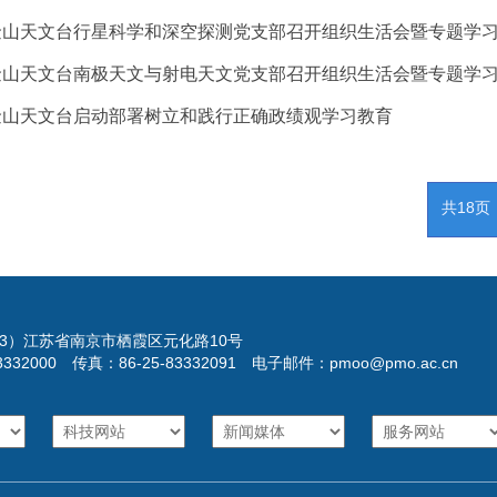
金山天文台行星科学和深空探测党支部召开组织生活会暨专题学
金山天文台南极天文与射电天文党支部召开组织生活会暨专题学
金山天文台启动部署树立和践行正确政绩观学习教育
共18页
023）江苏省南京市栖霞区元化路10号
3332000 传真：86-25-83332091 电子邮件：pmoo@pmo.ac.cn