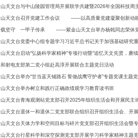
山天文台与中山陵园管理局开展联学共建暨2026年全国科技周
金山天文台召开党建工作会议 ——以高质量党建凝聚创新动
十载坚守 一甲子传承 ——紫金山天文台举办杨戟同志荣休
金山天文台党委中心组专题学习习近平总书记关于加强基础研究
山天文台启动“弘扬科学家精神”专项行动暨“追忆天文先贤，赓续
极和射电支部第二党小组赴高淳开展联合主题党日活动
山天文台举办“甘当蓝天铺路石 誓做战鹰守护者”专题党课主题
金山天文台举办树立和践行正确政绩观学习教育读书班
山天文台青海观测站党支部召开2025年组织生活会和开展民主
山天文台退休一和退休二党支部联合组织召开组织生活会、开展民主
金山天文台天体力学和空间目标与碎片党支部召开组织生活会暨
金山天文台行星科学和深空探测党支部开展学习科学家精神主题