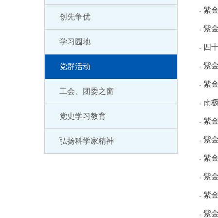
紫金
创先争优
紫
学习园地
四
紫
党群活动
紫金
工会、团委之窗
南
党史学习教育
紫金
紫
弘扬科学家精神
紫金
紫金
紫
紫