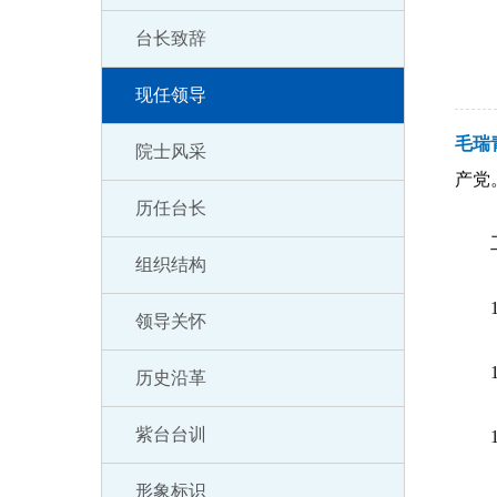
台长致辞
现任领导
毛瑞
院士风采
产党
历任台长
工
组织结构
19
领导关怀
199
历史沿革
紫台台训
19
形象标识