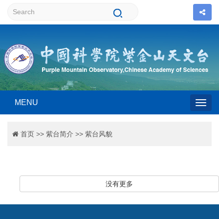
MENU
Togg
首页
>>
紫台简介
>>
紫台风貌
navig
没有更多