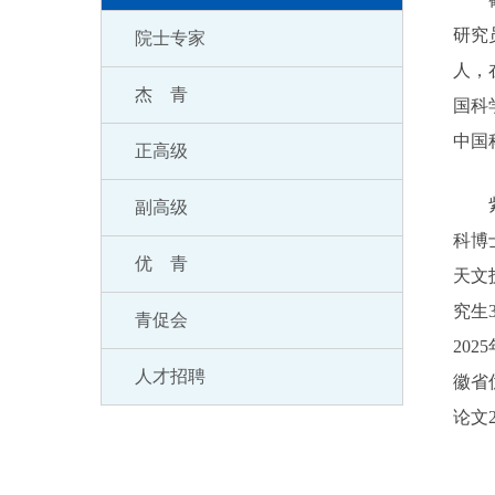
研究
院士专家
人，
杰 青
国科
中国
正高级
副高级
科博
优 青
天文
究生
青促会
20
人才招聘
徽省
论文