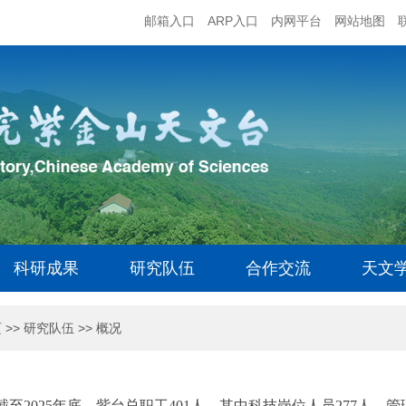
邮箱入口
ARP入口
内网平台
网站地图
科研成果
研究队伍
合作交流
天文
页
>>
研究队伍
>>
概况
截至2025年底，紫台总职工401人，其中科技岗位人员277人、