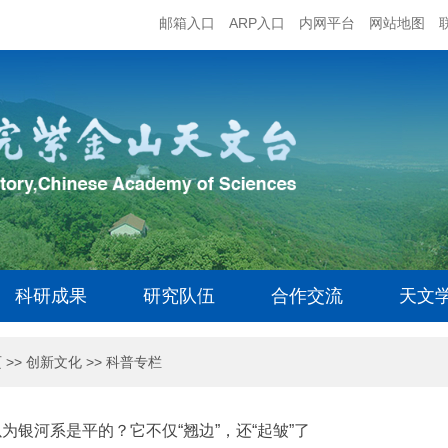
邮箱入口
ARP入口
内网平台
网站地图
科研成果
研究队伍
合作交流
天文
页
>>
创新文化
>>
科普专栏
为银河系是平的？它不仅“翘边”，还“起皱”了