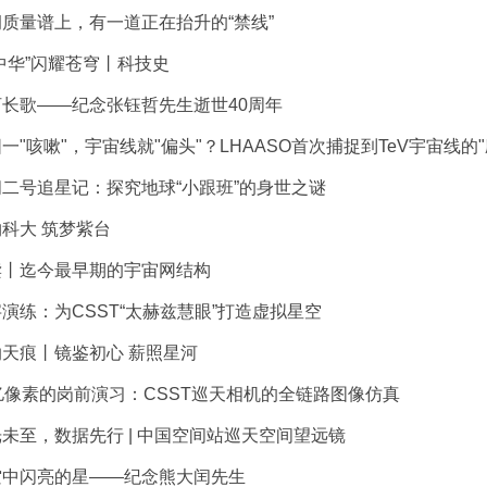
质量谱上，有一道正在抬升的“禁线”
中华”闪耀苍穹丨科技史
河长歌——纪念张钰哲先生逝世40周年
一"咳嗽"，宇宙线就"偏头"？LHAASO首次捕捉到TeV宇宙线的
二号追星记：探究地球“小跟班”的身世之谜
科大 筑梦紫台
读丨迄今最早期的宇宙网结构
演练：为CSST“太赫兹慧眼”打造虚拟星空
天痕丨镜鉴初心 薪照星河
亿像素的岗前演习：CSST巡天相机的全链路图像仿真
未至，数据先行 | 中国空间站巡天空间望远镜
空中闪亮的星——纪念熊大闰先生