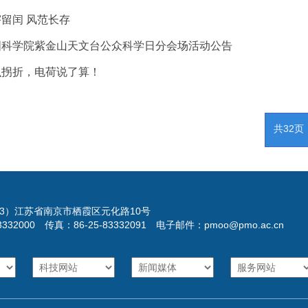
留闰 风范长存
国科学院紫金山天文台公众科学日分会场活动公告
么拐折，电荷说了算！
共32页
023）江苏省南京市栖霞区元化路10号
3332000 传真：86-25-83332091 电子邮件：pmoo@pmo.ac.cn