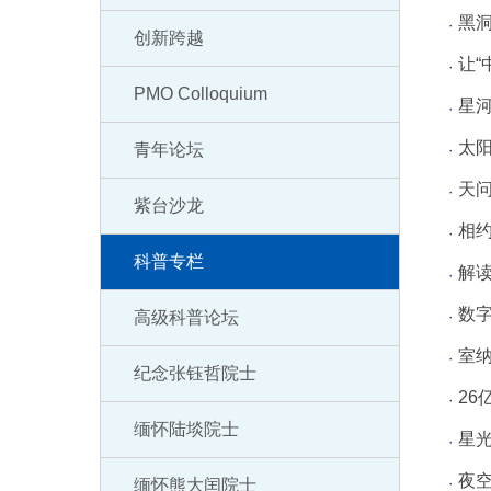
黑洞
创新跨越
让“
PMO Colloquium
星
太阳
青年论坛
天问
紫台沙龙
相约
科普专栏
解
数字
高级科普论坛
室纳
纪念张钰哲院士
26
缅怀陆埮院士
星光
夜
缅怀熊大闰院士