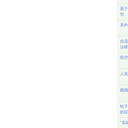
基于
究
系外
自适
法研
悟空
人造
嫦娥
粒子
的应
“高