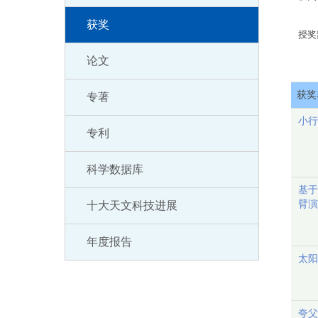
获奖
授奖
论文
获奖
专著
小行
专利
科学数据库
基于
臂演
十大天文科技进展
年度报告
太阳
夸父