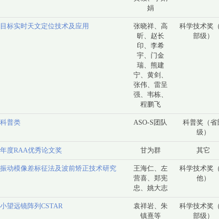
娟
目标实时天文定位技术及应用
张晓祥、高
科学技术奖
昕、赵长
部级）
印、李希
宇、门金
瑞、熊建
宁、黄剑、
张伟、雷呈
强、韦栋、
程鹏飞
科普类
ASO-S团队
科普奖（省
级）
22年度RAA优秀论文奖
甘为群
其它
振动模像差标征法及波前矫正技术研究
王海仁、左
科学技术奖
营喜、郑宪
他）
忠、姚大志
小望远镜阵列CSTAR
袁祥岩、朱
科学技术奖
镇熹等
部级）