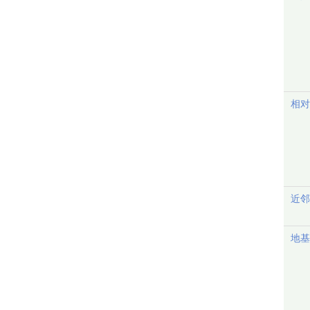
相对
近邻
地基