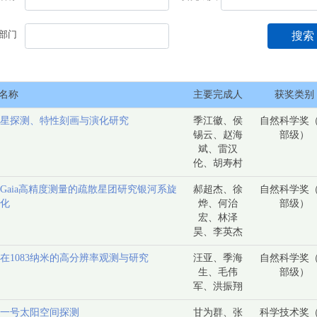
部门
搜索
名称
主要完成人
获奖类别
星探测、特性刻画与演化研究
季江徽、侯
自然科学奖
锡云、赵海
部级）
斌、雷汉
伦、胡寿村
Gaia高精度测量的疏散星团研究银河系旋
郝超杰、徐
自然科学奖
化
烨、何治
部级）
宏、林泽
昊、李英杰
在1083纳米的高分辨率观测与研究
汪亚、季海
自然科学奖
生、毛伟
部级）
军、洪振翔
一号太阳空间探测
甘为群、张
科学技术奖