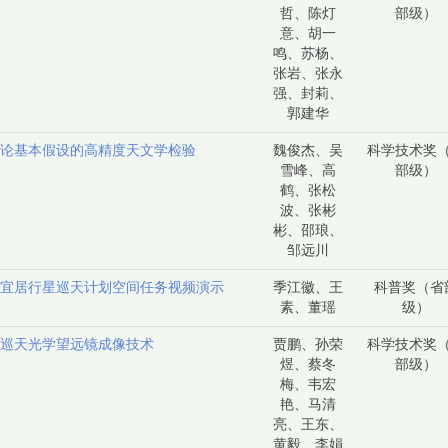
哲、陈灯
部级）
意、胡一
鸣、苏杨、
张岩、张永
强、封莉、
郭建华
论基本假设的高精度天文学检验
魏俊杰、吴
科学技术奖
雪峰、高
部级）
鹤、张松
波、张彬
彬、邵琅、
邹远川
宜居行星巡天计划空间任务视频演示
季江徽、王
科普奖（省
素、董瑶
级）
巡天光学望远镜成像技术
贾鹏、孙荣
科学技术奖
煜、蔡冬
部级）
梅、韦宏
艳、马清
亮、王东、
黄毅、李娟