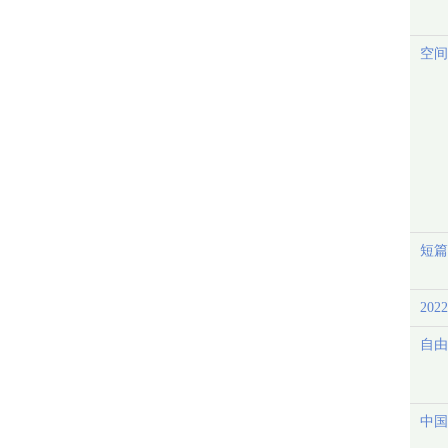
空间
短篇
20
自由
中国