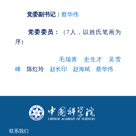
党委副书记：
蔡华伟
党委委员：
（7人，以姓氏笔画为
序）
毛瑞青
史生才
吴雪
峰
陈红玲
赵长印
赵海斌
蔡华伟
联系我们