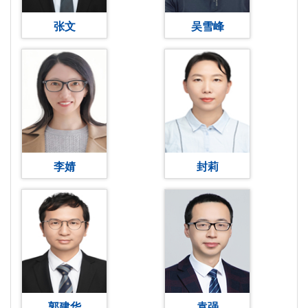
张文
吴雪峰
李婧
封莉
郭建华
袁强