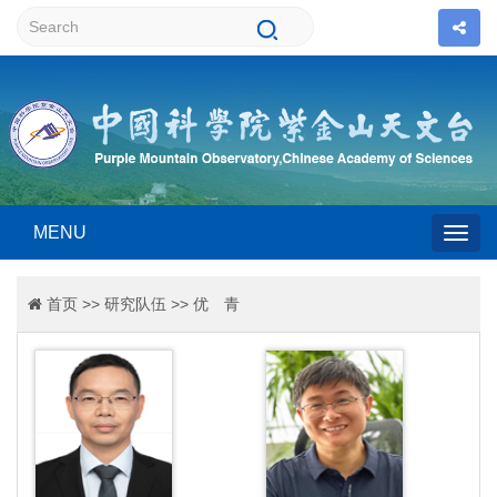
MENU
Togg
首页
>>
研究队伍
>>
优 青
navig