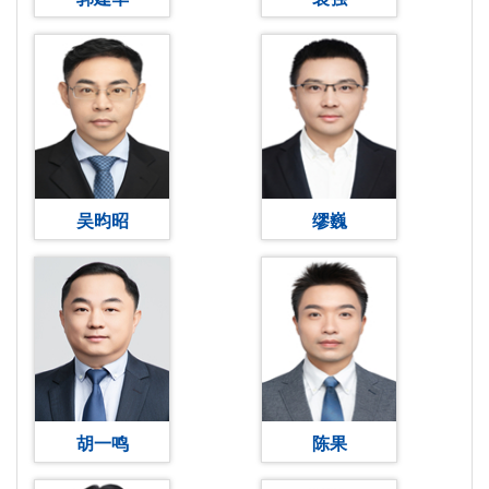
吴昀昭
缪巍
胡一鸣
陈果