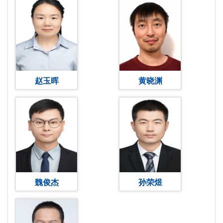
赵玉晖
黄晓渊
魏俊杰
孙荣煜