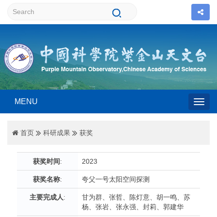
MENU
Togg
首页
科研成果
获奖
navig
获奖时间
:
2023
获奖名称
:
夸父一号太阳空间探测
主要完成人
:
甘为群、张哲、陈灯意、胡一鸣、苏
杨、张岩、张永强、封莉、郭建华