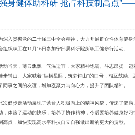
“强身健体助科研 抢占科技制高点”
为深入贯彻党的二十届三中全会精神，大力开展群众性体育健身
会组织职工在11月16日参加宁部属科研院所职工健步行活动。
活动当天，薄云飘飘，气温适宜，大家精神饱满、斗志昂扬，迈
徒步钟山。大家喊着“纵横星际，筑梦钟山”的口号，相互鼓励、
了同事之间的友谊，增加凝聚力与向心力，提升了团队精神。
此次健步走活动展现了紫台人积极向上的精神风貌，传递了健康
动，体验了运动的快乐，培养了协作精神，今后要培养健身好习
制高点，加快实现高水平科技自立自强做出新的更大的贡献。