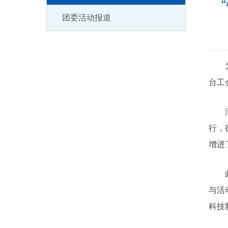
团委活动报道
台工
行，
增进
与活
科技