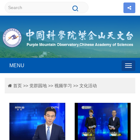
MENU
Togg
首页
>>
党群园地
>>
视频学习
>>
文化活动
navig