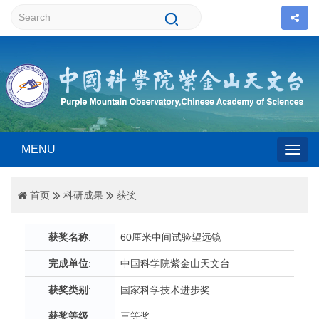
MENU
Togg
首页
科研成果
获奖
navig
获奖名称
:
60厘米中间试验望远镜
完成单位
:
中国科学院紫金山天文台
获奖类别
:
国家科学技术进步奖
获奖等级
:
三等奖