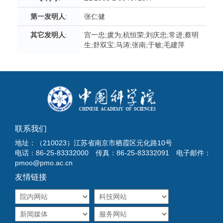
第一发明人
:
张仁健
其它发明人
:
宫一忠;虞为;杭恒荣;刘庆忠;常进;蔡明
生;舒双宝;马涛;张南;于敏;毛建萍
联系我们
地址：（210023）江苏省南京市栖霞区元化路10号
电话：86-25-83332000 传真：86-25-83332091 电子邮件：
pmoo@pmo.ac.cn
友情链接