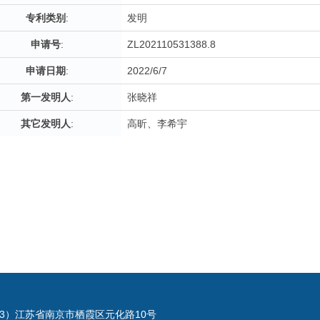
专利类别
:
发明
申请号
:
ZL202110531388.8
申请日期
:
2022/6/7
第一发明人
:
张晓祥
其它发明人
:
高昕、李希宇
023）江苏省南京市栖霞区元化路10号